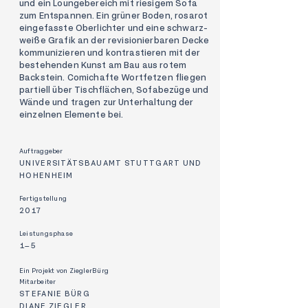
und ein Loungebereich mit riesigem Sofa
zum Entspannen. Ein grüner Boden, rosarot
eingefasste Oberlichter und eine schwarz-
weiße Grafik an der revisionierbaren Decke
kommunizieren und kontrastieren mit der
bestehenden Kunst am Bau aus rotem
Backstein. Comichafte Wortfetzen fliegen
partiell über Tischflächen, Sofabezüge und
Wände und tragen zur Unterhaltung der
einzelnen Elemente bei.
Auftraggeber
UNIVERSITÄTSBAUAMT STUTTGART UND
HOHENHEIM
Fertigstellung
2017
Leistungsphase
1–5
Ein Projekt von ZieglerBürg
Mitarbeiter
STEFANIE BÜRG
DIANE ZIEGLER