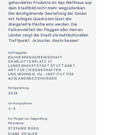
gehandelter Produkte ist das Welthaus aus
dem Stadtbild nicht mehr wegzudenken.
Die durchgehende Gestaltung der Decke
mit farbigen Quadraten lässt die
dreigeteilte Fläche eins werden. Die
Farbenvielfalt der Flaggen aller Herren
Länder zeigt die Stadt als multikulturellen
Treffpunkt. Je bunter, desto besser!
Auftraggeber
BAUHERRENGEMEINSCHAFT
CHARLOTTENPLATZ 17,
LANDESHAUPTSTADT STUTTGART,
AMT FÜR LIEGENSCHAFTEN
UND WOHNEN, ifa - INSTITUT FÜR
AUSLANDSBEZIEHUNGEN
Fertigstellung
2014
Leistungsphase
1–4
Ein Projekt von ZieglerBürg
Mitarbeiter
STEFANIE BÜRG
DIANE ZIEGLER